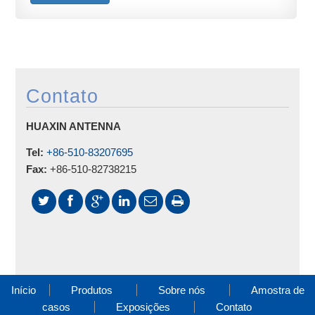
Contato
HUAXIN ANTENNA
Tel:
+86-510-83207695
Fax:
+86-510-82738215
Início
Produtos
Sobre nós
Amostra de
casos
Exposições
Contato