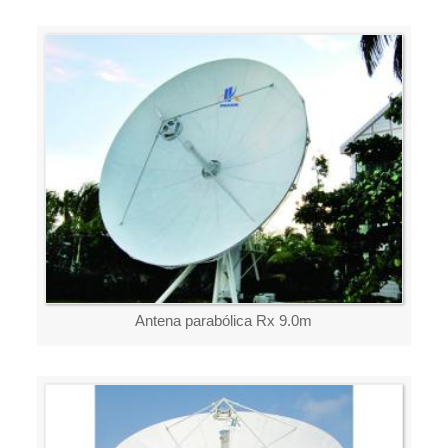
Antena parabólica Rx 9.0m