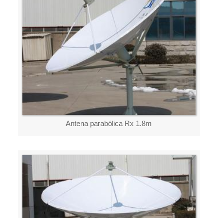
Antena parabólica Rx 1.8m