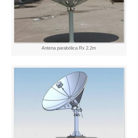
Antena parabólica Rx 2.2m