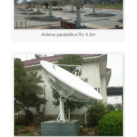
Antena parabólica Rx 4.3m