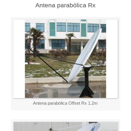
Antena parabólica Rx
Antena parabólica Offset Rx 1.2m