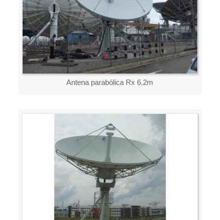
Antena parabólica Rx 6.2m